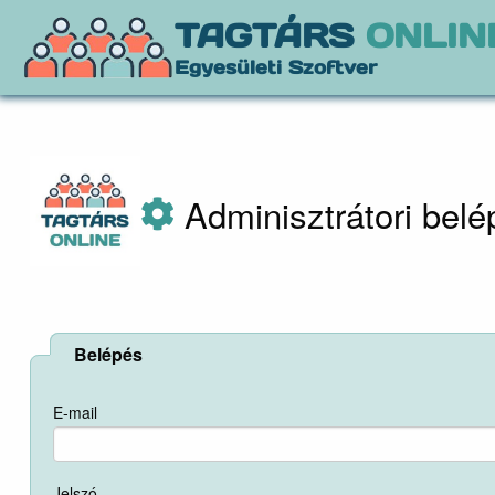
TAGTÁRS
ONLIN
Egyesületi Szoftver
Adminisztrátori belé
Belépés
E-mail
Jelszó